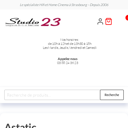
Le spécialiste Hifi et Home Cinema à Strasbourg – Depuis 2006
Studio
Le
spécialiste
23
Hifi et
Home
Cinema
Nos horaires :
de 10h à 12h et de 13h30 à 18h
Les Mardis, Jeudis, Vendredi et Samedi
Appelez nous
03 88 24 36 23
Recherche
Astatic