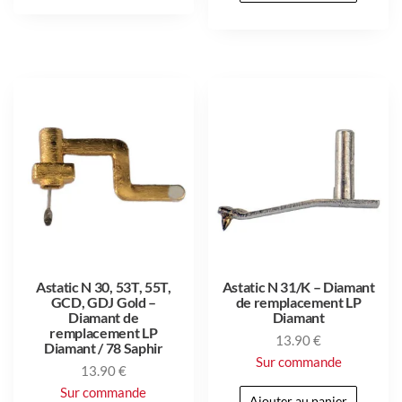
Astatic N 30, 53T, 55T,
Astatic N 31/K – Diamant
GCD, GDJ Gold –
de remplacement LP
Diamant de
Diamant
remplacement LP
13.90
€
Diamant / 78 Saphir
Sur commande
13.90
€
Sur commande
Ajouter au panier