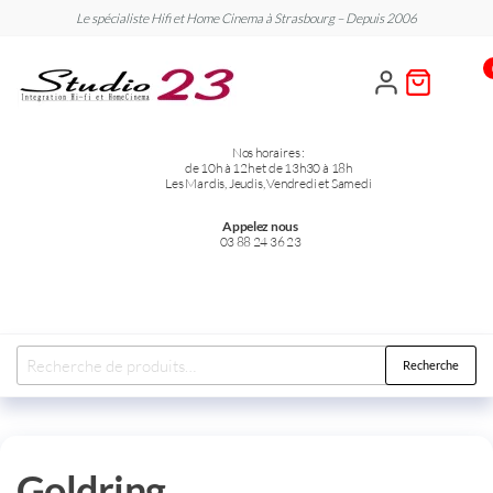
Le spécialiste Hifi et Home Cinema à Strasbourg – Depuis 2006
Studio
Le
spécialiste
23
Hifi et
Home
Cinema
Nos horaires :
de 10h à 12h et de 13h30 à 18h
Les Mardis, Jeudis, Vendredi et Samedi
Appelez nous
03 88 24 36 23
Recherche
Goldring