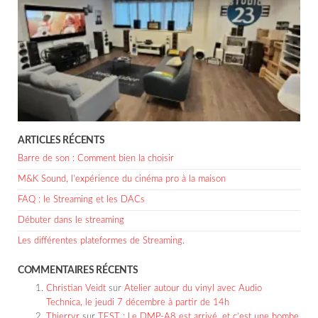
ARTICLES RÉCENTS
Barre de son : Comment bien la choisir
M&K Sound, l’expérience du cinéma pro à la maison
FAQ : le Streaming et les DACs
Débuter dans le streaming
Les différentes plateformes de Streaming.
COMMENTAIRES RÉCENTS
Christian Veidt
sur
Atelier autour du vinyl avec Audio
Technica, le jeudi 7 décembre à partir de 14h
Thierryr
sur
TEST : Le DMP-A8 est arrivé, et c’est une bombe