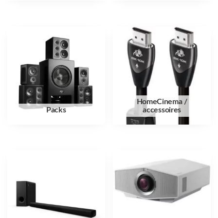
HomeCinema /
Packs
accessoires