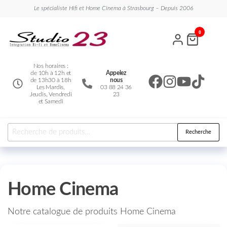
Le spécialiste Hifi et Home Cinema à Strasbourg – Depuis 2006
Studio
Le
0
spécialiste
23
Hifi et
Home
Cinema
Nos horaires :
de 10h à 12h et
Appelez
de 13h30 à 18h
nous
Les Mardis,
03 88 24 36
Jeudis, Vendredi
23
et Samedi
Recherche
Home Cinema
Notre catalogue de produits Home Cinema