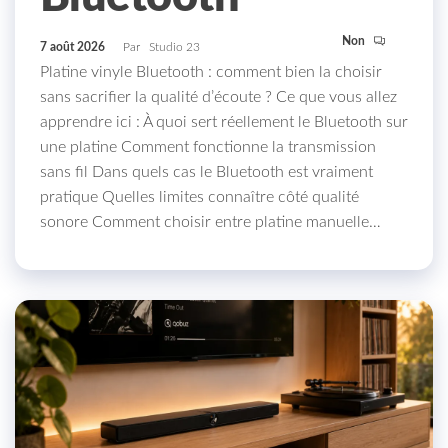
Non
7 août 2026
Par
Studio 23
Platine vinyle Bluetooth : comment bien la choisir
sans sacrifier la qualité d’écoute ? Ce que vous allez
apprendre ici : À quoi sert réellement le Bluetooth sur
une platine Comment fonctionne la transmission
sans fil Dans quels cas le Bluetooth est vraiment
pratique Quelles limites connaître côté qualité
sonore Comment choisir entre platine manuelle…