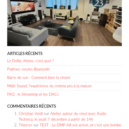
ARTICLES RÉCENTS
Le Dolby Atmos, c’est quoi ?
Platines vinyles Bluetooth
Barre de son : Comment bien la choisir
M&K Sound, l’expérience du cinéma pro à la maison
FAQ : le Streaming et les DACs
COMMENTAIRES RÉCENTS
Christian Veidt
sur
Atelier autour du vinyl avec Audio
Technica, le jeudi 7 décembre à partir de 14h
Thierryr
sur
TEST : Le DMP-A8 est arrivé, et c’est une bombe