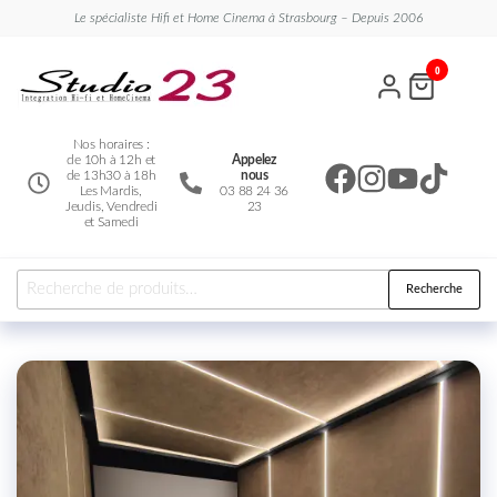
Le spécialiste Hifi et Home Cinema à Strasbourg – Depuis 2006
Studio
Le
0
spécialiste
23
Hifi et
Home
Cinema
Nos horaires :
de 10h à 12h et
Appelez
de 13h30 à 18h
nous
Les Mardis,
03 88 24 36
Jeudis, Vendredi
23
et Samedi
Recherche