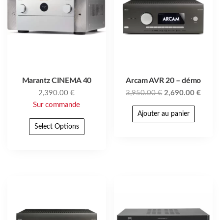
Marantz CINEMA 40
Arcam AVR 20 – démo
2,390.00
€
3,950.00
€
2,690.00
€
Sur commande
Ajouter au panier
Select Options