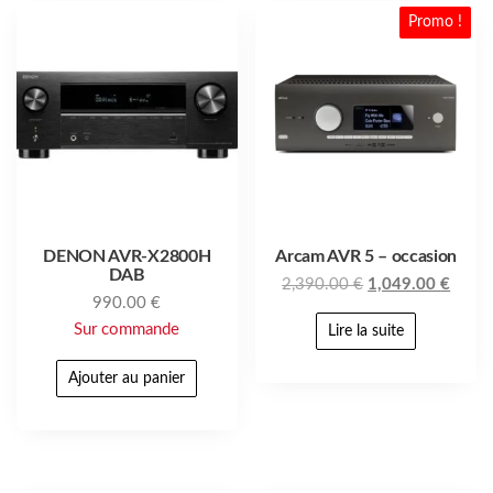
Promo !
DENON AVR-X2800H
Arcam AVR 5 – occasion
DAB
2,390.00
€
1,049.00
€
990.00
€
Sur commande
Lire la suite
Ajouter au panier