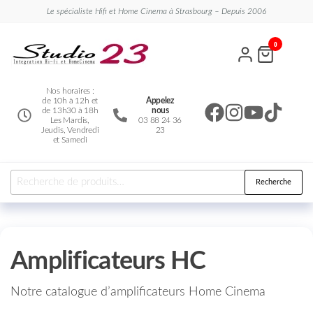
Le spécialiste Hifi et Home Cinema à Strasbourg – Depuis 2006
Studio
Le
0
spécialiste
23
Hifi et
Home
Cinema
Nos horaires :
de 10h à 12h et
Appelez
de 13h30 à 18h
nous
Les Mardis,
03 88 24 36
Jeudis, Vendredi
23
et Samedi
Recherche
Amplificateurs HC
Notre catalogue d’amplificateurs Home Cinema