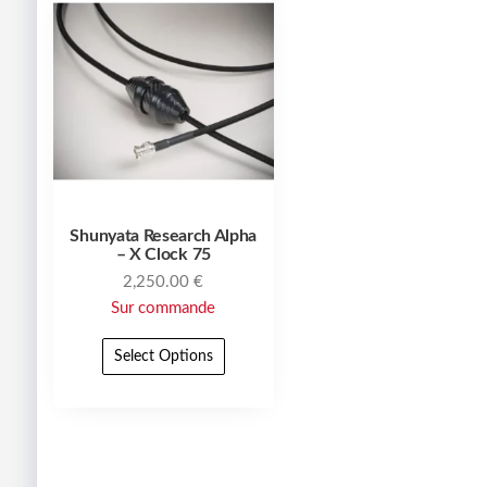
Shunyata Research Alpha
– X Clock 75
2,250.00
€
Sur commande
Select Options