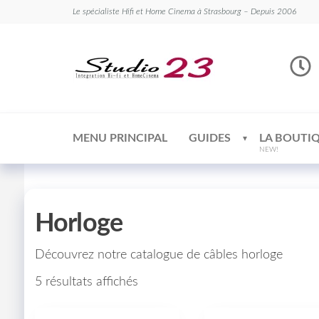
Le spécialiste Hifi et Home Cinema à Strasbourg – Depuis 2006
Studio
Le
spécialiste
23
Hifi et
Home
Cinema
MENU PRINCIPAL
GUIDES
LA BOUTI
NEW!
Horloge
Découvrez notre catalogue de câbles horloge
5 résultats affichés