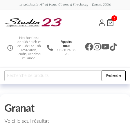
Le spécialiste Hifi et Home Cinema à Strasbourg – Depuis 2006
Studio
Le
0
spécialiste
23
Hifi et
Home
Cinema
Nos horaires :
de 10h à 12h et
Appelez
de 13h30 à 18h
nous
Les Mardis,
03 88 24 36
Jeudis, Vendredi
23
et Samedi
Recherche
Granat
Voici le seul résultat