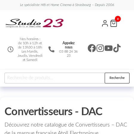
Le spécialiste Hifi et Home Cinema à Strasbourg – Depuis 2006
Studio
Le
0
spécialiste
23
Hifi et
Home
Cinema
Nos horaires :
de 10h à 12h et
Appelez
de 13h30 à 18h
nous
Les Mardis,
03 88 24 36
Jeudis, Vendredi
23
et Samedi
Recherche
Convertisseurs - DAC
Découvrez notre catalogue de Convertisseurs – DAC
de la marque française Atoll Electronique.