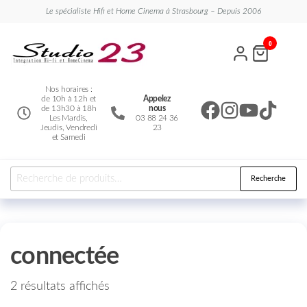
Le spécialiste Hifi et Home Cinema à Strasbourg – Depuis 2006
Studio
Le
0
spécialiste
23
Hifi et
Home
Cinema
Nos horaires :
de 10h à 12h et
Appelez
de 13h30 à 18h
nous
Les Mardis,
03 88 24 36
Jeudis, Vendredi
23
et Samedi
Recherche
connectée
2 résultats affichés