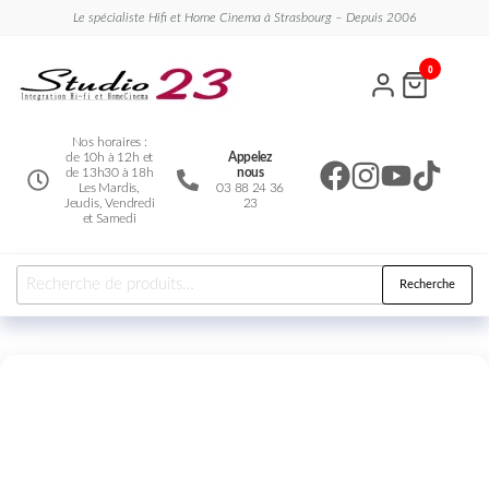
Le spécialiste Hifi et Home Cinema à Strasbourg – Depuis 2006
Studio
Le
0
spécialiste
23
Hifi et
Home
Cinema
Nos horaires :
de 10h à 12h et
Appelez
de 13h30 à 18h
nous
Les Mardis,
03 88 24 36
Jeudis, Vendredi
23
et Samedi
Recherche