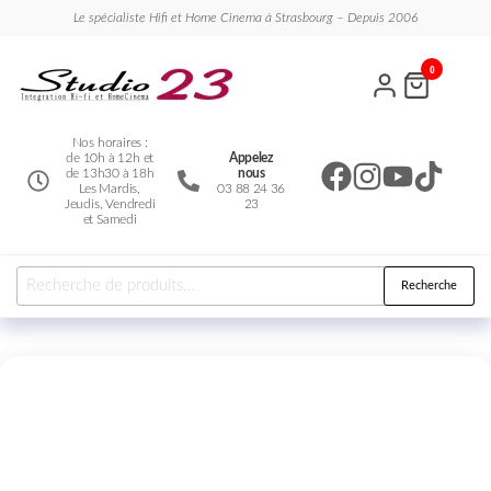
Le spécialiste Hifi et Home Cinema à Strasbourg – Depuis 2006
Studio
Le
0
spécialiste
23
Hifi et
Home
Cinema
Nos horaires :
de 10h à 12h et
Appelez
de 13h30 à 18h
nous
Les Mardis,
03 88 24 36
Jeudis, Vendredi
23
et Samedi
Recherche