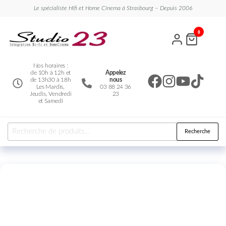
Le spécialiste Hifi et Home Cinema à Strasbourg – Depuis 2006
Studio
Le
0
spécialiste
23
Hifi et
Home
Cinema
Nos horaires :
de 10h à 12h et
Appelez
de 13h30 à 18h
nous
Les Mardis,
03 88 24 36
Jeudis, Vendredi
23
et Samedi
Recherche