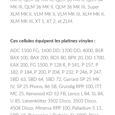
MK II, QLM 32 MK III, QLM 33 MK II, QLM 34
MK III, QLM 36 MK II, QLM 36 MK III, Super
XLM MK II, VLM MK II, VLM MK III, XLM MK II,
XLM MK III, XT 1, XT 2, et ZLM.
Ces cellules équipent les platines vinyles :
ADC 1500 FG, 1600 DD, 1700 DD, 4000, BSR
BAX 100, BAX 200, BDS 80, BPX 20, DD 1700,
EAX 200, FG 1500, P 128 R, P 141, P 157, P
182, P 184, P 200, P 204, P 232, P 246, P 247,
SBD 63, SBD 64, SBD 72, Garrard SP 25 MK
IV, SP 25 Phono, 86 SB, Grundig RPP 100, ITT
MC 25, Kenwood KD 52 FB, Lenco L 84, SL 84,
U 85. Liesenkötter 3502 Disco, 3503 Disco,
4504 Disco, Minerva RPP 100, Palladium S 11,