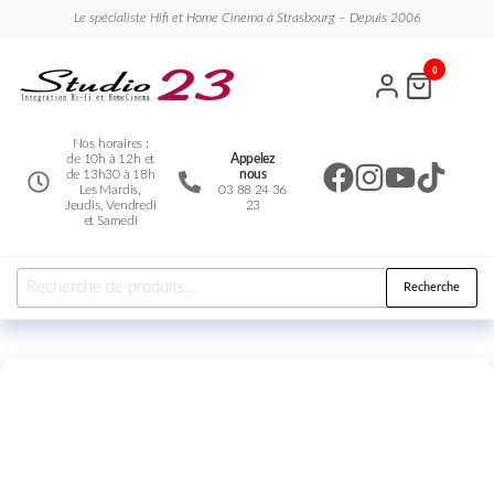
Le spécialiste Hifi et Home Cinema à Strasbourg – Depuis 2006
Studio
Le
0
spécialiste
23
Hifi et
Home
Cinema
Nos horaires :
de 10h à 12h et
Appelez
de 13h30 à 18h
nous
Les Mardis,
03 88 24 36
Jeudis, Vendredi
23
et Samedi
Recherche