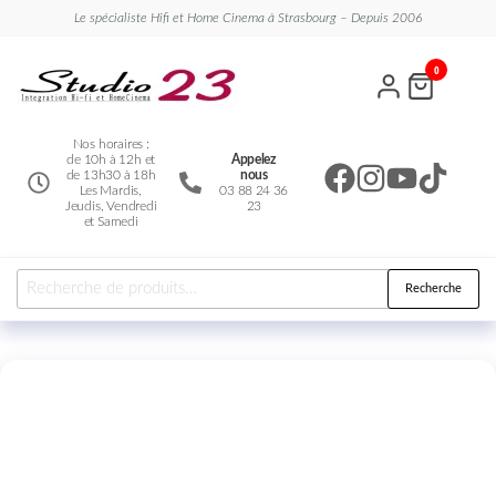
Le spécialiste Hifi et Home Cinema à Strasbourg – Depuis 2006
Studio
Le
0
spécialiste
23
Hifi et
Home
Cinema
Nos horaires :
de 10h à 12h et
Appelez
de 13h30 à 18h
nous
Les Mardis,
03 88 24 36
Jeudis, Vendredi
23
et Samedi
Recherche