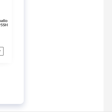
Audio
95SH
r