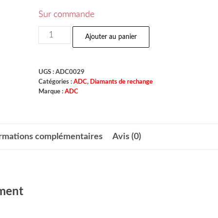
Sur commande
Ajouter au panier
UGS :
ADC0029
Catégories :
ADC
,
Diamants de rechange
Marque :
ADC
ormations complémentaires
Avis (0)
ment