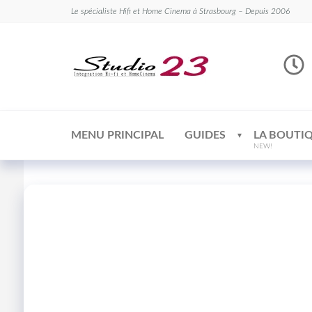
Le spécialiste Hifi et Home Cinema à Strasbourg – Depuis 2006
Studio
Le
spécialiste
23
Hifi et
Home
Cinema
MENU PRINCIPAL
GUIDES
LA BOUTI
NEW!