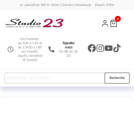
Le spécialiste Hifi et Home Cinema à Strasbourg – Depuis 2006
Studio
Le
0
spécialiste
23
Hifi et
Home
Cinema
Nos horaires :
de 10h à 12h et
Appelez
de 13h30 à 18h
nous
Les Mardis,
03 88 24 36
Jeudis, Vendredi
23
et Samedi
Recherche