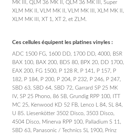
MK III, QLM 36 MK II, QLM 36 MK III, Super
XLM MK II, VLM MK II, VLM MK III, XLM MK II,
XLM MK III, XT 1, XT 2, et ZLM.
Ces cellules équipent les platines vinyles :
ADC 1500 FG, 1600 DD, 1700 DD, 4000, BSR
BAX 100, BAX 200, BDS 80, BPX 20, DD 1700,
EAX 200, FG 1500, P 128 R, P 141, P 157, P
182, P 184, P 200, P 204, P 232, P 246, P 247,
SBD 63, SBD 64, SBD 72, Garrard SP 25 MK
IV, SP 25 Phono, 86 SB, Grundig RPP 100, ITT
MC 25, Kenwood KD 52 FB, Lenco L 84, SL 84,
U 85. Liesenkötter 3502 Disco, 3503 Disco,
4504 Disco, Minerva RPP 100, Palladium S 11,
SBD 63, Panasonic / Technics SL 1900, Prinz