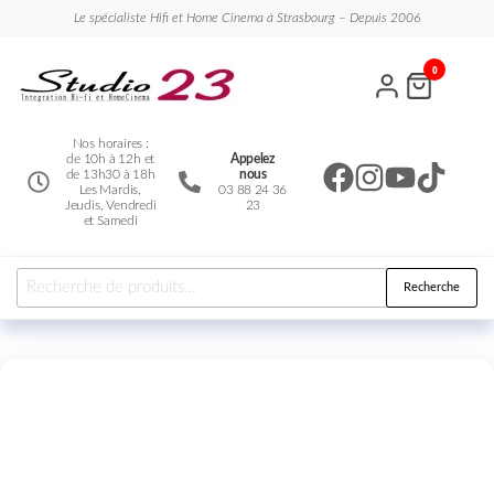
Le spécialiste Hifi et Home Cinema à Strasbourg – Depuis 2006
Studio
Le
0
spécialiste
23
Hifi et
Home
Cinema
Nos horaires :
de 10h à 12h et
Appelez
de 13h30 à 18h
nous
Les Mardis,
03 88 24 36
Jeudis, Vendredi
23
et Samedi
Recherche