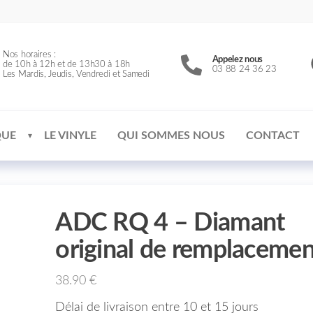
Nos horaires :
Appelez nous
de 10h à 12h et de 13h30 à 18h
03 88 24 36 23
Les Mardis, Jeudis, Vendredi et Samedi
QUE
LE VINYLE
QUI SOMMES NOUS
CONTACT
ADC RQ 4 – Diamant
original de remplacemen
38.90
€
Délai de livraison entre 10 et 15 jours