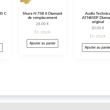
35 C
Shure N 75B II Diamant
Audio Technic
de remplacement
ATN85EP Diama
original
28.00
€
30.00
€
En stock
En stock
Ajouter au panier
r
Ajouter au panie