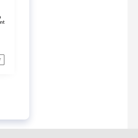
a
nt
r