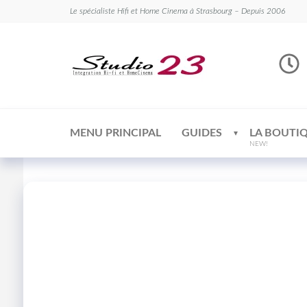
Le spécialiste Hifi et Home Cinema à Strasbourg – Depuis 2006
Studio
Le
spécialiste
23
Hifi et
Home
Cinema
MENU PRINCIPAL
GUIDES
LA BOUTI
NEW!