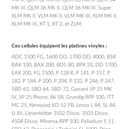
MK II, QLM 32 MK III, QLM 33 MK II, QLM 34
MK III, QLM 36 MK II, QLM 36 MK III, Super
XLM MK II, VLM MK II, VLM MK III, XLM MK II,
XLM MK III, XT 1, XT 2, et ZLM.
Ces cellules équipent les platines vinyles :
ADC 1500 FG, 1600 DD, 1700 DD, 4000, BSR
BAX 100, BAX 200, BDS 80, BPX 20, DD 1700,
EAX 200, FG 1500, P 128 R, P 141, P 157, P
182, P 184, P 200, P 204, P 232, P 246, P 247,
SBD 63, SBD 64, SBD 72, Garrard SP 25 MK
IV, SP 25 Phono, 86 SB, Grundig RPP 100, ITT
MC 25, Kenwood KD 52 FB, Lenco L 84, SL 84,
U 85. Liesenkötter 3502 Disco, 3503 Disco,
4504 Disco, Minerva RPP 100, Palladium S 11,