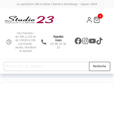
Le spécialiste Hifi et Home Cinema à Strasbourg – Depuis 2006
Studio
Le
0
spécialiste
23
Hifi et
Home
Cinema
Nos horaires :
de 10h à 12h et
Appelez
de 13h30 à 18h
nous
Les Mardis,
03 88 24 36
Jeudis, Vendredi
23
et Samedi
Recherche