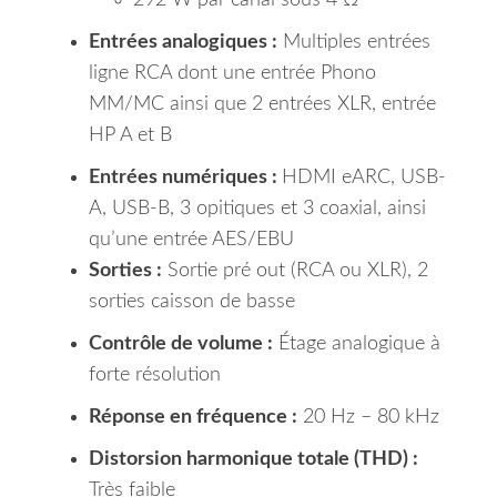
292 W par canal sous 4 Ω
Entrées analogiques :
Multiples entrées
ligne RCA dont une entrée Phono
MM/MC ainsi que 2 entrées XLR, entrée
HP A et B
Entrées numériques :
HDMI eARC, USB-
A, USB-B, 3 opitiques et 3 coaxial, ainsi
qu’une entrée AES/EBU
Sorties :
Sortie pré out (RCA ou XLR), 2
sorties caisson de basse
Contrôle de volume :
Étage analogique à
forte résolution
Réponse en fréquence :
20 Hz – 80 kHz
Distorsion harmonique totale (THD) :
Très faible