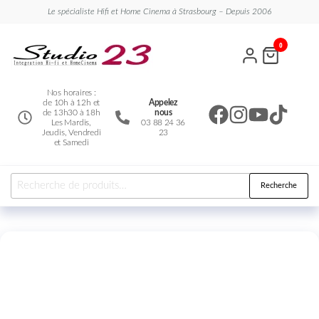
Le spécialiste Hifi et Home Cinema à Strasbourg – Depuis 2006
Studio
Le
0
spécialiste
23
Hifi et
Home
Cinema
Nos horaires :
de 10h à 12h et
Appelez
de 13h30 à 18h
nous
Les Mardis,
03 88 24 36
Jeudis, Vendredi
23
et Samedi
Recherche