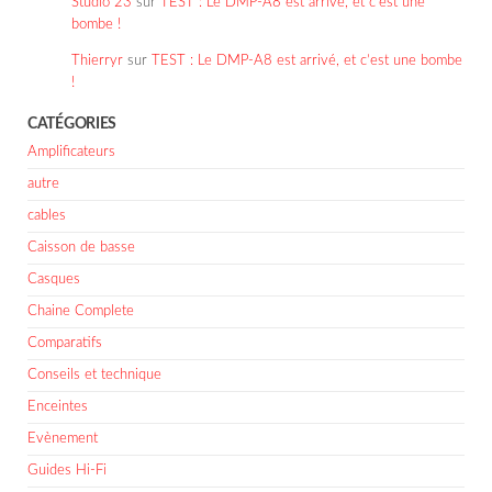
Studio 23
sur
TEST : Le DMP-A8 est arrivé, et c’est une
bombe !
Thierryr
sur
TEST : Le DMP-A8 est arrivé, et c’est une bombe
!
CATÉGORIES
Amplificateurs
autre
cables
Caisson de basse
Casques
Chaine Complete
Comparatifs
Conseils et technique
Enceintes
Evènement
Guides Hi-Fi