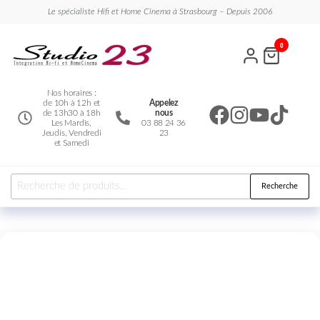
Le spécialiste Hifi et Home Cinema à Strasbourg – Depuis 2006
Studio
Le
0
spécialiste
23
Hifi et
Home
Cinema
Nos horaires :
de 10h à 12h et
Appelez
de 13h30 à 18h
nous
Les Mardis,
03 88 24 36
Jeudis, Vendredi
23
et Samedi
Recherche