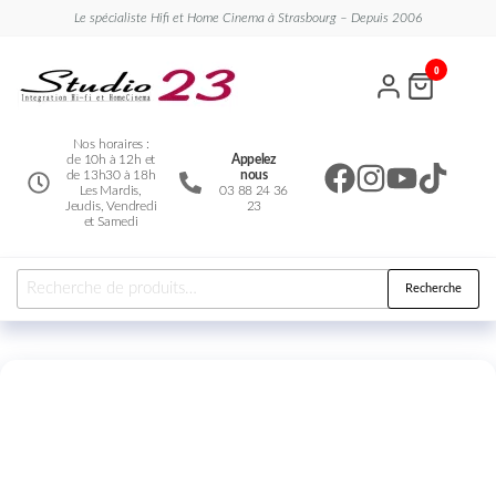
Le spécialiste Hifi et Home Cinema à Strasbourg – Depuis 2006
Studio
Le
0
spécialiste
23
Hifi et
Home
Cinema
Nos horaires :
de 10h à 12h et
Appelez
de 13h30 à 18h
nous
Les Mardis,
03 88 24 36
Jeudis, Vendredi
23
et Samedi
Recherche