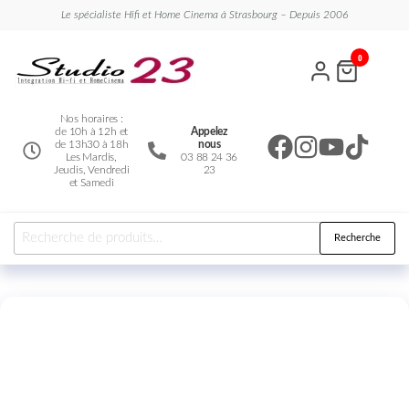
Le spécialiste Hifi et Home Cinema à Strasbourg – Depuis 2006
Studio
Le
0
spécialiste
23
Hifi et
Home
Cinema
Nos horaires :
de 10h à 12h et
Appelez
de 13h30 à 18h
nous
Les Mardis,
03 88 24 36
Jeudis, Vendredi
23
et Samedi
Recherche