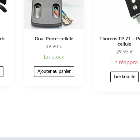
ack
Dual Porte-cellule
Thorens TP 71 – P
cellule
39.90
€
29.95
€
En stock
En réappro
r
Ajouter au panier
Lire la suite