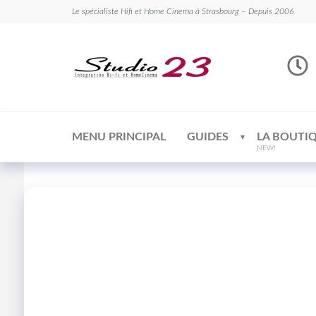
Le spécialiste Hifi et Home Cinema à Strasbourg – Depuis 2006
Studio
Le
spécialiste
23
Hifi et
Home
Cinema
MENU PRINCIPAL
GUIDES
LA BOUTI
NEW!