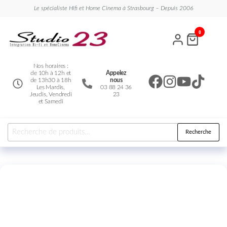
Le spécialiste Hifi et Home Cinema à Strasbourg – Depuis 2006
Studio
Le
0
spécialiste
23
Hifi et
Home
Cinema
Nos horaires :
de 10h à 12h et
Appelez
de 13h30 à 18h
nous
Les Mardis,
03 88 24 36
Jeudis, Vendredi
23
et Samedi
Recherche