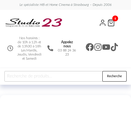
Le spécialiste Hifi et Home Cinema à Strasbourg – Depuis 2006
Studio
Le
0
spécialiste
23
Hifi et
Home
Cinema
Nos horaires :
de 10h à 12h et
Appelez
de 13h30 à 18h
nous
Les Mardis,
03 88 24 36
Jeudis, Vendredi
23
et Samedi
Recherche