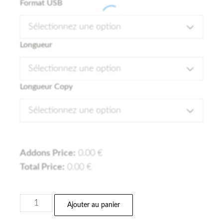
Format USB
Sélectionnez une option
Longueur
Sélectionnez une option
Longueur Copy
Sélectionnez une option
Addons Price:
0.00
€
Total Price:
0.00
€
Ajouter au panier