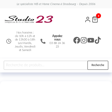
Le spécialiste Hifi et Home Cinema à Strasbourg – Depuis 2006
Studio
Le
0
spécialiste
23
Hifi et
Home
Cinema
Nos horaires :
de 10h à 12h et
Appelez
de 13h30 à 18h
nous
Les Mardis,
03 88 24 36
Jeudis, Vendredi
23
et Samedi
Recherche