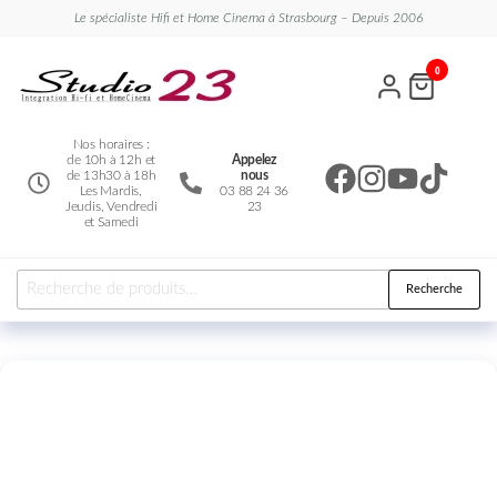
Le spécialiste Hifi et Home Cinema à Strasbourg – Depuis 2006
Studio
Le
0
spécialiste
23
Hifi et
Home
Cinema
Nos horaires :
de 10h à 12h et
Appelez
de 13h30 à 18h
nous
Les Mardis,
03 88 24 36
Jeudis, Vendredi
23
et Samedi
Recherche