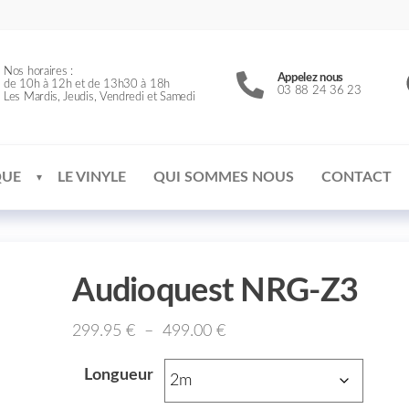
Nos horaires :
Appelez nous
de 10h à 12h et de 13h30 à 18h
03 88 24 36 23
Les Mardis, Jeudis, Vendredi et Samedi
QUE
LE VINYLE
QUI SOMMES NOUS
CONTACT
Audioquest NRG-Z3
299.95
€
–
499.00
€
Longueur