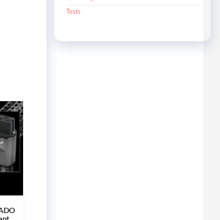
Tests
NADO
ant