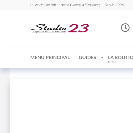
Le spécialiste Hifi et Home Cinema à Strasbourg – Depuis 2006
Studio
Le
spécialiste
23
Hifi et
Home
Cinema
MENU PRINCIPAL
GUIDES
LA BOUTI
NEW!