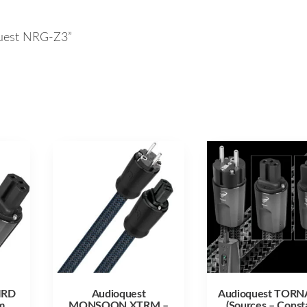
oquest NRG-Z3”
IRD
Audioquest
Audioquest TOR
m
MONSOON XTRM –
(Sources – Const