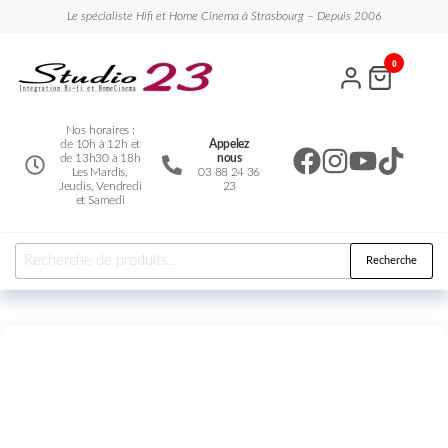
Le spécialiste Hifi et Home Cinema à Strasbourg – Depuis 2006
Studio
Le
0
spécialiste
23
Hifi et
Home
Cinema
Nos horaires :
de 10h à 12h et
Appelez
de 13h30 à 18h
nous
Les Mardis,
03 88 24 36
Jeudis, Vendredi
23
et Samedi
Recherche