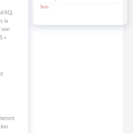
Tests
 d’AQ.
s la
à son
S «
st
à
cteront
tion