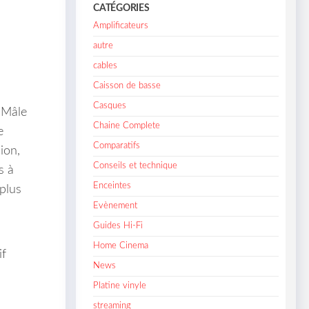
CATÉGORIES
Amplificateurs
autre
cables
Caisson de basse
Casques
-Mâle
Chaine Complete
e
Comparatifs
ion,
Conseils et technique
s à
Enceintes
plus
Evènement
Guides Hi-Fi
Home Cinema
if
News
Platine vinyle
streaming