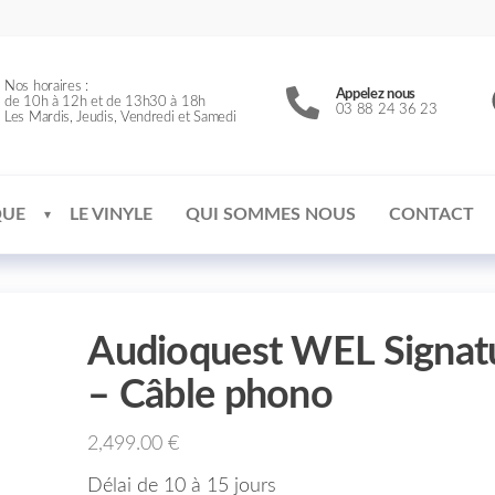
Nos horaires :
Appelez nous
de 10h à 12h et de 13h30 à 18h
03 88 24 36 23
Les Mardis, Jeudis, Vendredi et Samedi
QUE
LE VINYLE
QUI SOMMES NOUS
CONTACT
Audioquest WEL Signat
– Câble phono
2,499.00
€
Délai de 10 à 15 jours