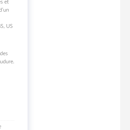
s et
 d’un
BS, US
 des
oudure.
e