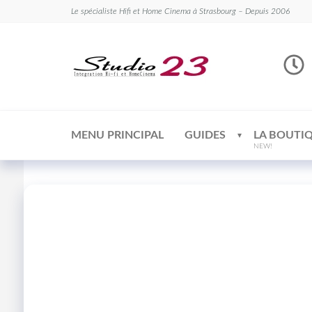
Le spécialiste Hifi et Home Cinema à Strasbourg – Depuis 2006
Studio
Le
spécialiste
23
Hifi et
Home
Cinema
MENU PRINCIPAL
GUIDES
LA BOUTI
NEW!