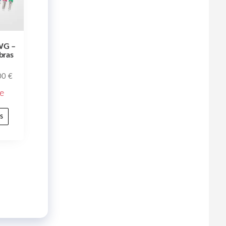
AWG –
bras
00
€
e
s