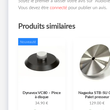
Soyez le premier à laisser votre avis sur “Audio
Vous devez être
connecté
pour publier un avis.
Produits similaires
Nouveauté
Dynavox VC80 – Pince
Nagaoka STB-SU 0
à disque
Palet presseur
34.90
€
129.00
€