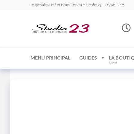
Le spécialiste Hifi et Home Cinema à Strasbourg – Depuis 2006
Studio
Le
spécialiste
23
Hifi et
Home
Cinema
MENU PRINCIPAL
GUIDES
LA BOUTI
NEW!