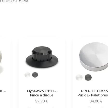
Technica AT 628a”
1 –
Dynavox VC150 –
PRO-JECT Reco
Pince à disque
Puck E- Palet pres
39.90
€
34.00
€