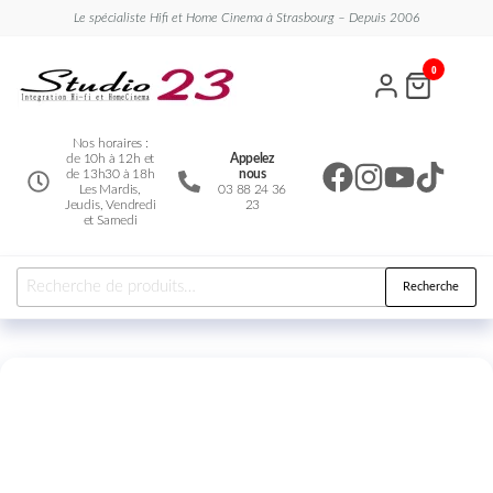
Le spécialiste Hifi et Home Cinema à Strasbourg – Depuis 2006
Studio
Le
0
spécialiste
23
Hifi et
Home
Cinema
Nos horaires :
de 10h à 12h et
Appelez
de 13h30 à 18h
nous
Les Mardis,
03 88 24 36
Jeudis, Vendredi
23
et Samedi
Recherche