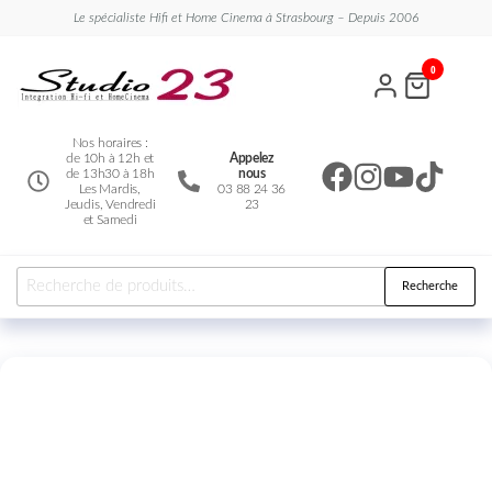
Le spécialiste Hifi et Home Cinema à Strasbourg – Depuis 2006
Studio
Le
0
spécialiste
23
Hifi et
Home
Cinema
Nos horaires :
de 10h à 12h et
Appelez
de 13h30 à 18h
nous
Les Mardis,
03 88 24 36
Jeudis, Vendredi
23
et Samedi
Recherche