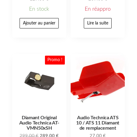
En stock
En réappro
Ajouter au panier
Lire la suite
Promo !
Diamant Original
Audio Technica ATS
Audio Technica AT-
10 / ATS 11 Diamant
VMN50xSH
de remplacement
299.00
€
289.00
€
27.00
€