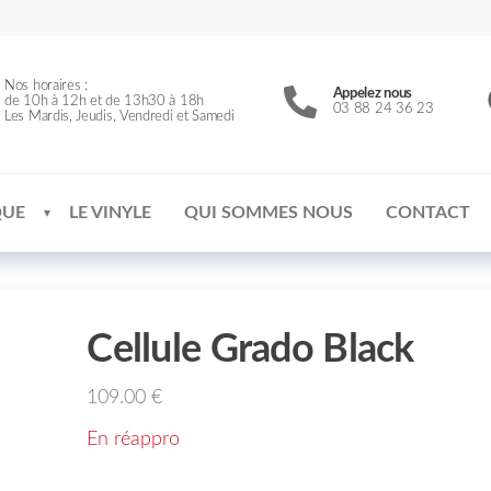
Nos horaires :
Appelez nous
de 10h à 12h et de 13h30 à 18h
03 88 24 36 23
Les Mardis, Jeudis, Vendredi et Samedi
QUE
LE VINYLE
QUI SOMMES NOUS
CONTACT
Cellule Grado Black
109.00
€
En réappro