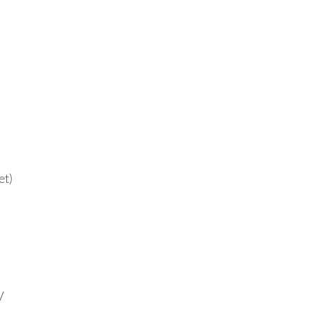
et)
V