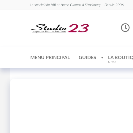
Le spécialiste Hifi et Home Cinema à Strasbourg – Depuis 2006
Studio
Le
spécialiste
23
Hifi et
Home
Cinema
MENU PRINCIPAL
GUIDES
LA BOUTI
NEW!