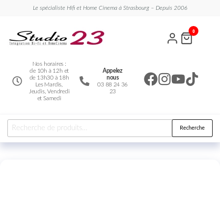
Le spécialiste Hifi et Home Cinema à Strasbourg – Depuis 2006
Studio
Le
0
spécialiste
23
Hifi et
Home
Cinema
Nos horaires :
de 10h à 12h et
Appelez
de 13h30 à 18h
nous
Les Mardis,
03 88 24 36
Jeudis, Vendredi
23
et Samedi
Recherche