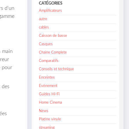
CATÉGORIES
rs d‘un
Amplificateurs
r gamme
autre
cables
Caisson de basse
Casques
a main
Chaine Complete
reur
Comparatifs
e pour
Conseils et technique
Enceintes
Evènement
c des
Guides Hi-Fi
Home Cinema
News
tées
Platine vinyle
streaming