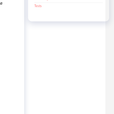
la
Tests