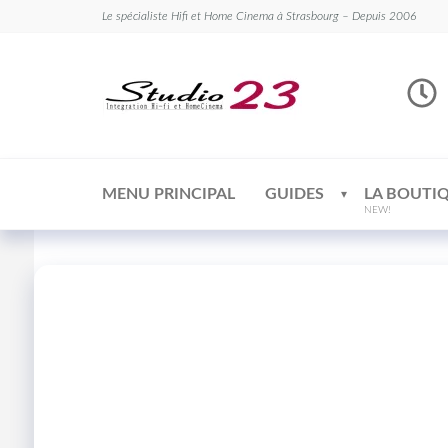
Le spécialiste Hifi et Home Cinema à Strasbourg – Depuis 2006
Studio
Le
spécialiste
23
Hifi et
Home
Cinema
MENU PRINCIPAL
GUIDES
LA BOUTI
NEW!