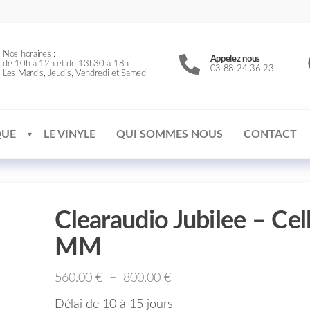
Nos horaires :
Appelez nous
de 10h à 12h et de 13h30 à 18h
03 88 24 36 23
Les Mardis, Jeudis, Vendredi et Samedi
QUE
LE VINYLE
QUI SOMMES NOUS
CONTACT
Clearaudio Jubilee – Cel
MM
560.00
€
–
800.00
€
Délai de 10 à 15 jours