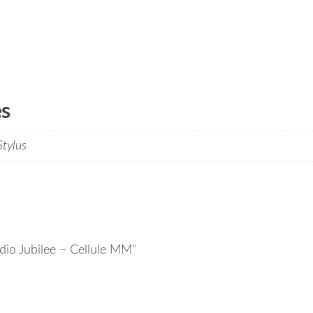
es
tylus
udio Jubilee – Cellule MM”