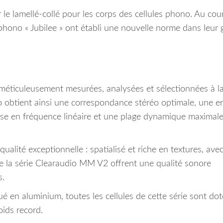
r le lamellé-collé pour les corps des cellules phono. Au cou
s phono « Jubilee » ont établi une nouvelle norme dans leu
 méticuleusement mesurées, analysées et sélectionnées à l
 obtient ainsi une correspondance stéréo optimale, une er
nse en fréquence linéaire et une plage dynamique maximal
ualité exceptionnelle : spatialisé et riche en textures, ave
de la série Clearaudio MM V2 offrent une qualité sonore
s.
 en aluminium, toutes les cellules de cette série sont do
oids record.