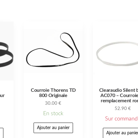
Courroie Thorens TD
Clearaudio Silent 
ur
800 Originale
AC070 – Courroi
remplacement ro
30.00
€
52.90
€
En stock
Sur command
Ajouter au panier
r
Ajouter au panie