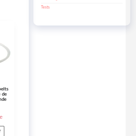
Tests
belts
e de
nde
e
r