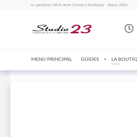
Le spécialiste Hifi et Home Cinema à Strasbourg – Depuis 2006
Studio
Le
spécialiste
23
Hifi et
Home
Cinema
MENU PRINCIPAL
GUIDES
LA BOUTI
NEW!