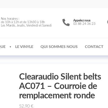
Nos horaires :
Appelez nous
de 10h à 12h et de 13h30 à 18h
03 88 24 36 23
Les Mardis, Jeudis, Vendredi et Samedi
QUE
LE VINYLE
QUI SOMMES NOUS
CONTACT
Clearaudio Silent belts
AC071 – Courroie de
remplacement ronde
52.90
€