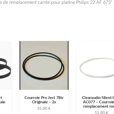
oie de remplacement carrée pour platine Philips 22 AF 673”
ct
Courroie Pro Ject 78tr
Clearaudio Silent 
ale
Originale – 2x
AC077 – Courroi
remplacement ro
35.00
€
52.90
€