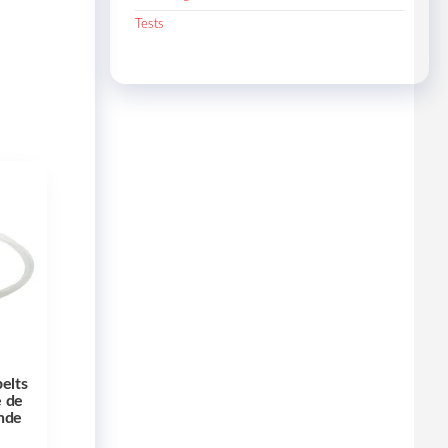
Tests
belts
e de
nde