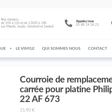
Nos horaires :
Appelez nous
de 10h à 12h et de 13h30 à 18h
03 88 24 36 23
Les Mardis, Jeudis, Vendredi et Samedi
QUE
LE VINYLE
QUI SOMMES NOUS
CONTACT
Courroie de remplacem
carrée pour platine Phili
22 AF 673
15.90
€