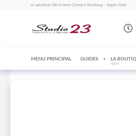
Le spécialiste Hifi et Home Cinema à Strasbourg – Depuis 2006
Studio
Le
spécialiste
23
Hifi et
Home
Cinema
MENU PRINCIPAL
GUIDES
LA BOUTI
NEW!