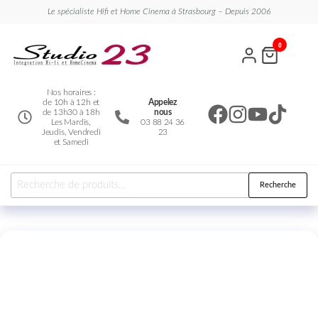
Le spécialiste Hifi et Home Cinema à Strasbourg – Depuis 2006
Studio
Le
0
spécialiste
23
Hifi et
Home
Cinema
Nos horaires :
de 10h à 12h et
Appelez
de 13h30 à 18h
nous
Les Mardis,
03 88 24 36
Jeudis, Vendredi
23
et Samedi
Recherche