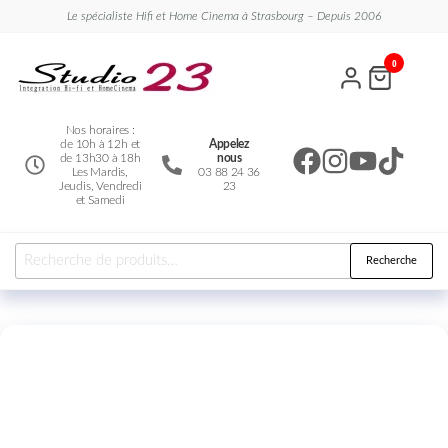
Le spécialiste Hifi et Home Cinema à Strasbourg – Depuis 2006
Studio
Le
0
spécialiste
23
Hifi et
Home
Cinema
Nos horaires :
de 10h à 12h et
Appelez
de 13h30 à 18h
nous
Les Mardis,
03 88 24 36
Jeudis, Vendredi
23
et Samedi
Recherche