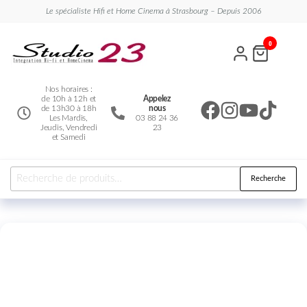
Le spécialiste Hifi et Home Cinema à Strasbourg – Depuis 2006
Studio
Le
0
spécialiste
23
Hifi et
Home
Cinema
Nos horaires :
de 10h à 12h et
Appelez
de 13h30 à 18h
nous
Les Mardis,
03 88 24 36
Jeudis, Vendredi
23
et Samedi
Recherche