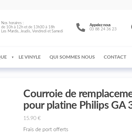
Nos horaires :
Appelez nous
de 10h à 12h et de 13h30 à 18h
03 88 24 36 23
Les Mardis, Jeudis, Vendredi et Samedi
QUE
LE VINYLE
QUI SOMMES NOUS
CONTACT
Courroie de remplacem
pour platine Philips GA
15.90
€
Frais de port offerts