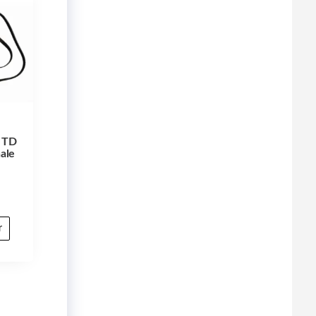
s TD
ale
r