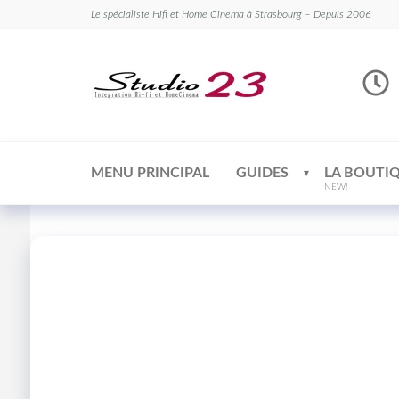
Le spécialiste Hifi et Home Cinema à Strasbourg – Depuis 2006
Studio
Le
spécialiste
23
Hifi et
Home
Cinema
MENU PRINCIPAL
GUIDES
LA BOUTI
NEW!