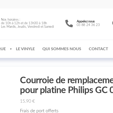
Nos horaires :
Appelez nous
de 10h à 12h et de 13h30 à 18h
03 88 24 36 23
Les Mardis, Jeudis, Vendredi et Samedi
QUE
LE VINYLE
QUI SOMMES NOUS
CONTACT
Courroie de remplacem
pour platine Philips GC
15.90
€
Frais de port offerts