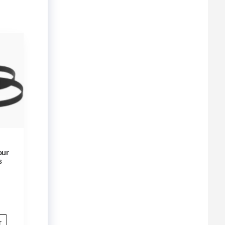
our
s
r