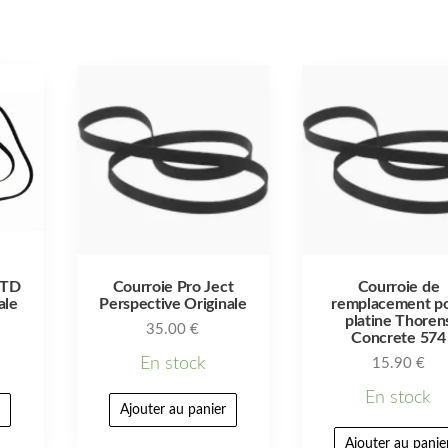
 TD
Courroie Pro Ject
Courroie de
ale
Perspective Originale
remplacement p
platine Thoren
35.00
€
Concrete 574
En stock
15.90
€
En stock
r
Ajouter au panier
Ajouter au panie