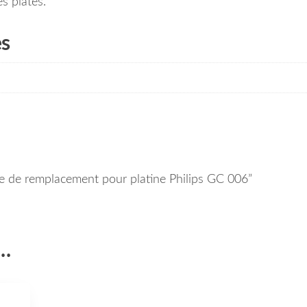
s plates.
es
oie de remplacement pour platine Philips GC 006”
i…