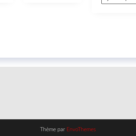
Thème par
EnvoThemes