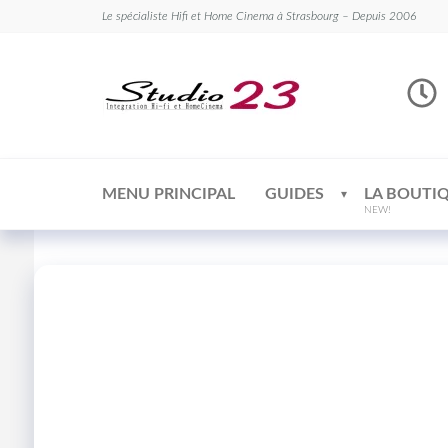
Le spécialiste Hifi et Home Cinema à Strasbourg – Depuis 2006
Studio
Le
spécialiste
23
Hifi et
Home
Cinema
MENU PRINCIPAL
GUIDES
LA BOUTI
NEW!