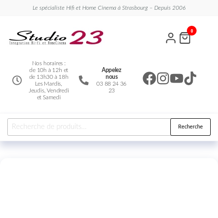
Le spécialiste Hifi et Home Cinema à Strasbourg – Depuis 2006
Studio
Le
0
spécialiste
23
Hifi et
Home
Cinema
Nos horaires :
de 10h à 12h et
Appelez
de 13h30 à 18h
nous
Les Mardis,
03 88 24 36
Jeudis, Vendredi
23
et Samedi
Recherche