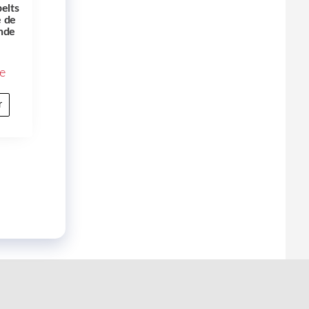
belts
e de
nde
e
r