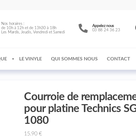
Nos horaires :
Appelez nous
de 10h à 12h et de 13h30 à 18h
03 88 24 36 23
Les Mardis, Jeudis, Vendredi et Samedi
QUE
LE VINYLE
QUI SOMMES NOUS
CONTACT
Courroie de remplacem
pour platine Technics S
1080
15.90
€