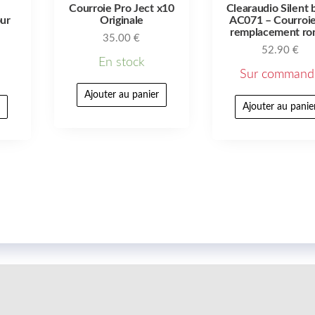
Courroie Pro Ject x10
Clearaudio Silent 
ur
Originale
AC071 – Courroi
remplacement ro
35.00
€
52.90
€
En stock
Sur command
Ajouter au panier
r
Ajouter au panie