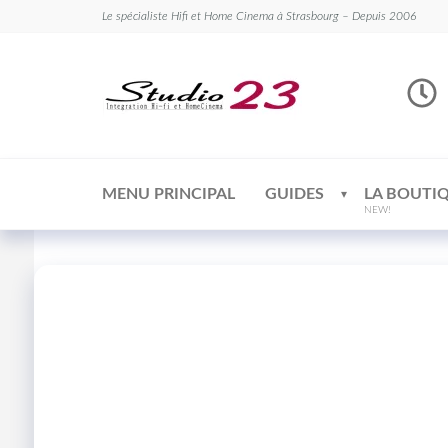
Le spécialiste Hifi et Home Cinema à Strasbourg – Depuis 2006
Studio
Le
spécialiste
23
Hifi et
Home
Cinema
MENU PRINCIPAL
GUIDES
LA BOUTI
NEW!