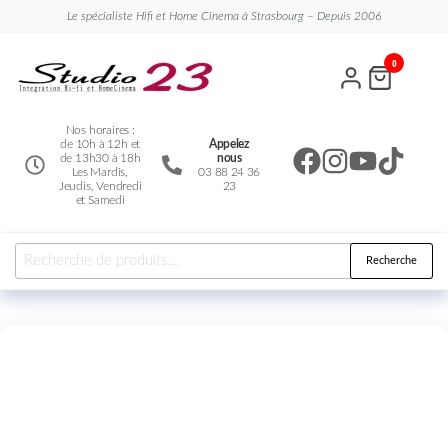
Le spécialiste Hifi et Home Cinema à Strasbourg – Depuis 2006
Studio
Le
0
spécialiste
23
Hifi et
Home
Cinema
Nos horaires :
de 10h à 12h et
Appelez
de 13h30 à 18h
nous
Les Mardis,
03 88 24 36
Jeudis, Vendredi
23
et Samedi
Recherche