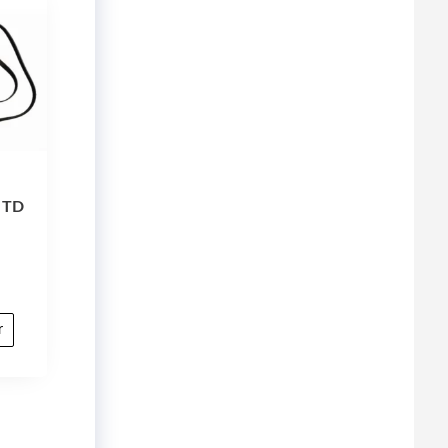
s TD
r