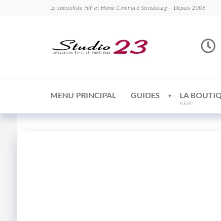
Le spécialiste Hifi et Home Cinema à Strasbourg – Depuis 2006
Studio
Le
spécialiste
23
Hifi et
Home
Cinema
MENU PRINCIPAL
GUIDES
LA BOUTI
NEW!