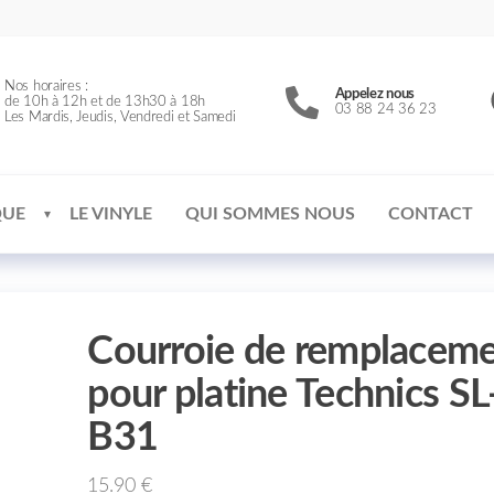
Nos horaires :
Appelez nous
de 10h à 12h et de 13h30 à 18h
03 88 24 36 23
Les Mardis, Jeudis, Vendredi et Samedi
QUE
LE VINYLE
QUI SOMMES NOUS
CONTACT
Courroie de remplacem
pour platine Technics SL
B31
15.90
€