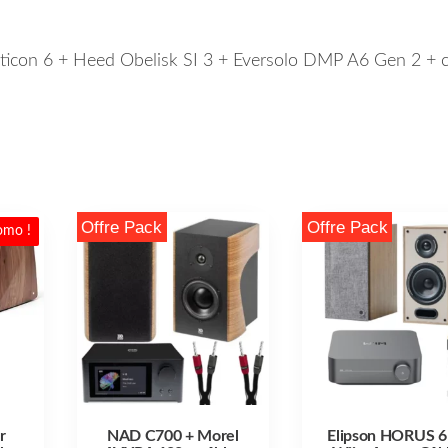
 Opticon 6 + Heed Obelisk SI 3 + Eversolo DMP A6 Gen 2 + c
Offre Pack
Offre Pack
omo !
r
NAD C700 + Morel
Elipson HORUS 6