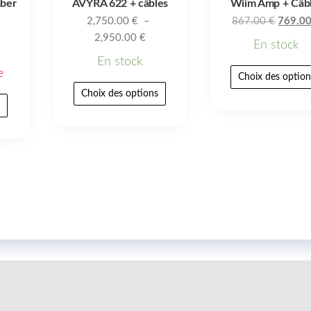
aber
AVYRA 622 + câbles
Wiim Amp + Câb
2,750.00
€
–
867.00
€
769.0
2,950.00
€
En stock
En stock
e
Choix des option
Choix des options
r