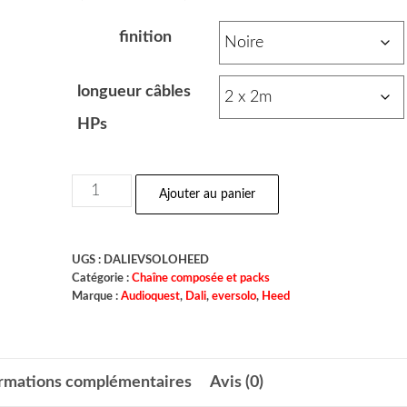
finition
longueur câbles
HPs
Ajouter au panier
UGS :
DALIEVSOLOHEED
Catégorie :
Chaîne composée et packs
Marque :
Audioquest
,
Dali
,
eversolo
,
Heed
ormations complémentaires
Avis (0)