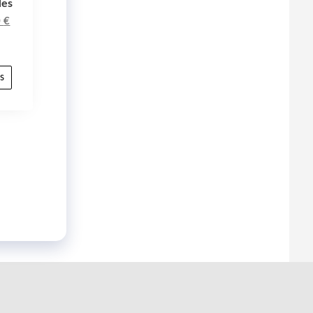
les
0
€
s