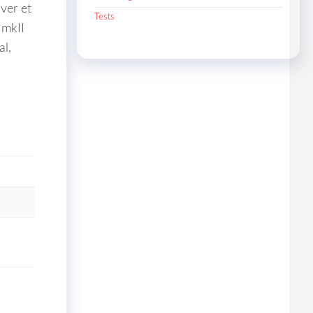
ver et
Tests
 mkII
al,