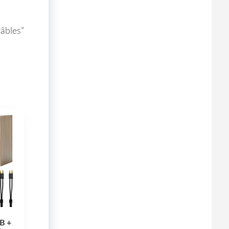
âbles”
B +