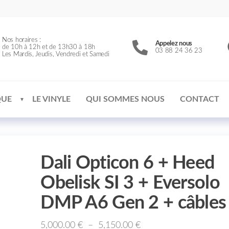
Nos horaires :
Appelez nous
de 10h à 12h et de 13h30 à 18h
03 88 24 36 23
Les Mardis, Jeudis, Vendredi et Samedi
QUE
LE VINYLE
QUI SOMMES NOUS
CONTACT
Dali Opticon 6 + Heed
Obelisk SI 3 + Eversolo
DMP A6 Gen 2 + câbles
5,000.00
€
–
5,150.00
€