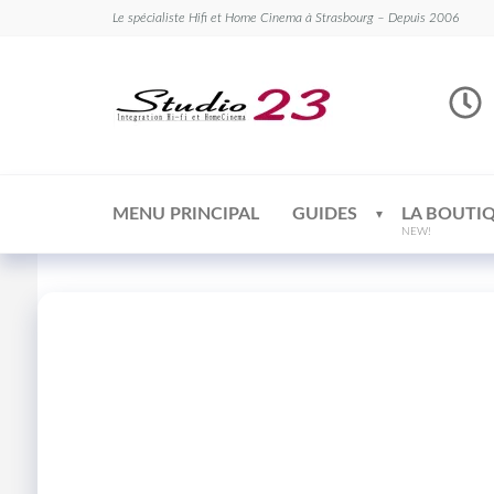
Le spécialiste Hifi et Home Cinema à Strasbourg – Depuis 2006
Studio
Le
spécialiste
23
Hifi et
Home
Cinema
MENU PRINCIPAL
GUIDES
LA BOUTI
NEW!
Offre Pack