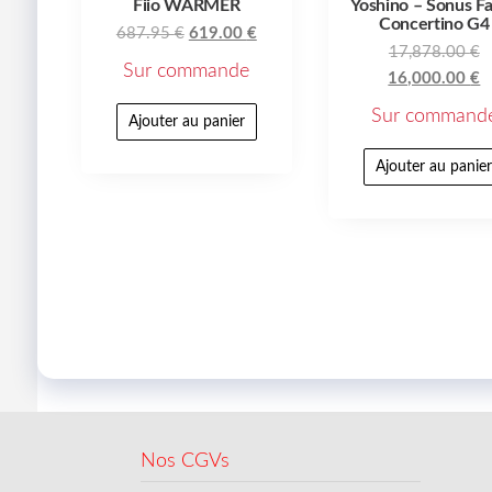
Fiio WARMER
Yoshino – Sonus F
Concertino G4
687.95
€
619.00
€
17,878.00
€
Sur commande
16,000.00
€
Sur command
Ajouter au panier
Ajouter au panie
Nos CGVs